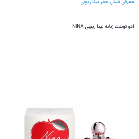
معرفی شش عطر نینا ریچی
ادو تویلت زنانه نینا ریچی NINA