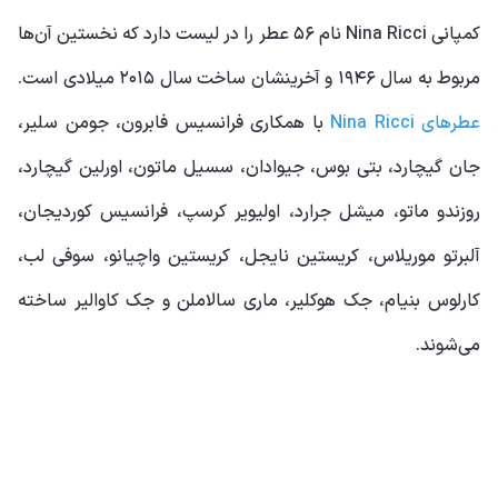
کمپانی Nina Ricci نام ۵۶ عطر را در لیست دارد که نخستین آن‌ها
مربوط به سال ۱۹۴۶ و آخرینشان ساخت سال ۲۰۱۵ میلادی است.
عطرهای Nina Ricci
با همکاری فرانسیس فابرون، جومن سلیر،
جان گیچارد، بتی بوس، جیوادان، سسیل ماتون، اورلین گیچارد،
روزندو ماتو، میشل جرارد، اولیویر کرسپ، فرانسیس کوردیجان،
آلبرتو موریلاس، کریستین نایجل، کریستین واچیانو، سوفی لب،
کارلوس بنیام، جک هوکلیر، ماری سالاملن و جک کاوالیر ساخته
می‌شوند.