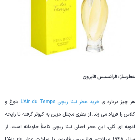
عطرساز: فرانسیس فابرون
هر چیز درباره ی
خرید عطر نینا ریچی L'Air du Temps
بلوغ و
کلاس را فریاد می زند. از بطری مجلل مزین به کبوتر گرفته تا رایحه
ادویه ای گلی، این عطر اصلی نینا ریچی کاملاً جاودانه است. از
سال 1948 میلادی، فرانسیس فابرون با ساخت عطر L'Air du