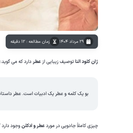
۲۹ مرداد ۱۴۰۴
زمان مطالعه : 12 دقیقه
ژان کلود النا
توصیف زیبایی از
عطر
دارد که می گوید:
بو یک کلمه و عطر یک ادبیات است. عطر داستان
چیزی کاملاً جادویی در مورد
عطر و ادکلن
وجود دارد ک