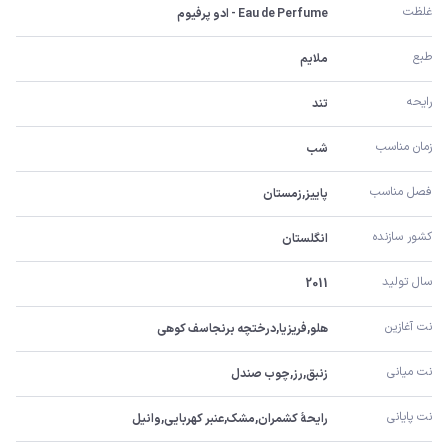
غلظت
Eau de Perfume - ادو پرفیوم
طبع
ملایم
رایحه
تند
زمان مناسب
شب
فصل مناسب
پاییز,زمستان
کشور سازنده
انگلستان
سال تولید
2011
نت آغازین
هلو,فریزیا,درختچه برنجاسف کوهی
نت میانی
زنبق,رز,چوب صندل
نت پایانی
رایحۀ کشمران,مشک,عنبر کهربایی,وانیل