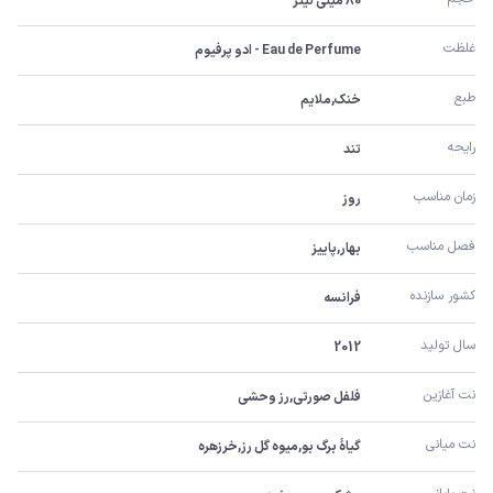
80 میلی لیتر
غلظت
Eau de Perfume - ادو پرفیوم
طبع
خنک,ملایم
رایحه
تند
زمان مناسب
روز
فصل مناسب
بهار,پاییز
کشور سازنده
فرانسه
سال تولید
2012
نت آغازین
فلفل صورتی,رز وحشی
نت میانی
گیاۀ برگ بو,میوه گل رز,خرزهره