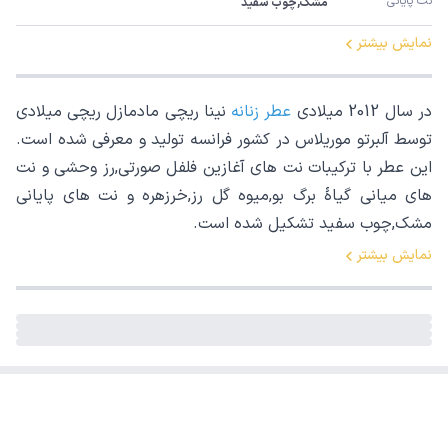
نت پایانی
مشک,چوب سفید
نمایش بیشتر
در سال 2012 میلادی
عطر زنانه
نینا ریچی مادمازل ریچی میلادی
توسط آلبرتو موریلاس در کشور فرانسه تولید و معرفی شده است.
این عطر با ترکیبات نت های آغازین فلفل صورتی,رز وحشی و نت
های میانی گیاۀ برگ بو,میوه گل رز,خرزهره و نت های پایانی
مشک,چوب سفید تشکیل شده است.
نمایش بیشتر