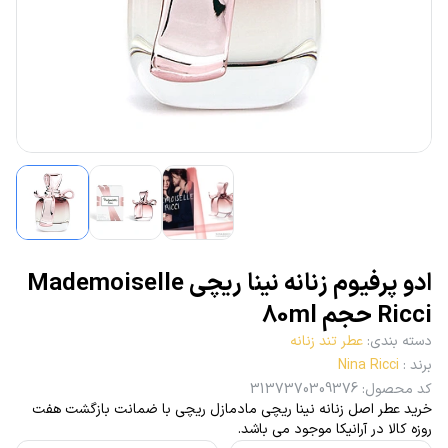
ادو پرفیوم زنانه نینا ریچی Mademoiselle
Ricci حجم 80ml
دسته بندی
:
عطر تند زنانه
برند
:
Nina Ricci
کد محصول
:
3137370309376
خرید عطر اصل زنانه نینا ریچی مادمازل ریچی با ضمانت بازگشت هفت
روزه کالا در آرانیکا موجود می باشد.