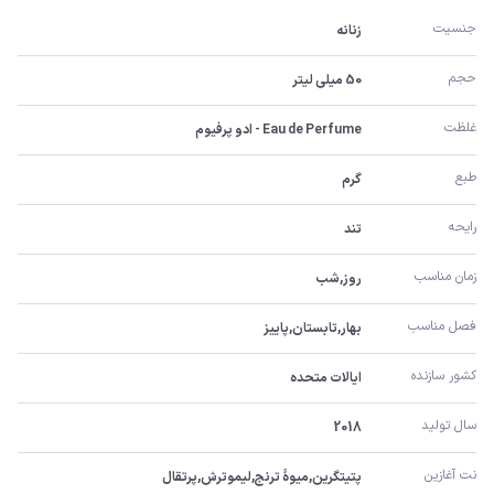
جنسیت
زنانه
حجم
50 میلی لیتر
غلظت
Eau de Perfume - ادو پرفیوم
طبع
گرم
رایحه
تند
زمان مناسب
روز,شب
فصل مناسب
بهار,تابستان,پاییز
کشور سازنده
ایالات متحده
سال تولید
2018
نت آغازین
پتیتگرین,میوۀ ترنج,لیموترش,پرتقال