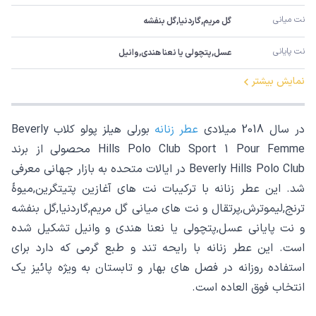
نت میانی
گل مریم,گاردنیا,گل بنفشه
نت پایانی
عسل,پتچولی یا نعنا هندی,وانیل
نمایش بیشتر
در سال 2018 میلادی
عطر زنانه
بورلی هیلز پولو کلاب Beverly
Hills Polo Club Sport 1 Pour Femme محصولی از برند
Beverly Hills Polo Club در ایالات متحده به بازار جهانی معرفی
شد. این عطر زنانه با ترکیبات نت های آغازین پتیتگرین,میوۀ
ترنج,لیموترش,پرتقال و نت های میانی گل مریم,گاردنیا,گل بنفشه
و نت پایانی عسل,پتچولی یا نعنا هندی و وانیل تشکیل شده
است. این عطر زنانه با رایحه تند و طبع گرمی که دارد برای
استفاده روزانه در فصل های بهار و تابستان به ویژه پائیز یک
انتخاب فوق العاده است.