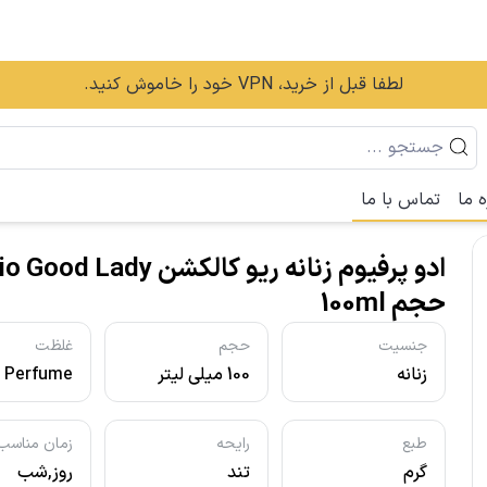
لطفا قبل از خرید، VPN خود را خاموش کنید.
ه ما
تماس با ما
ادو پرفیوم زنانه ریو کالکشن Good Lady
حجم 100ml
جنسیت
حجم
غلظت
زنانه
100 میلی لیتر
e Perfume
- ادو پرفیو
طبع
رایحه
زمان مناسب
گرم
تند
روز,شب