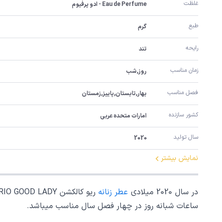
غلظت
Eau de Perfume - ادو پرفیوم
طبع
گرم
رایحه
تند
زمان مناسب
روز,شب
فصل مناسب
بهار,تابستان,پاییز,زمستان
کشور سازنده
امارات متحده عربی
سال تولید
2020
نمایش بیشتر
در سال 2020 میلادی
عطر زنانه
ریو کالکشن RIO GOOD LADY در امارات متحده عربی تولید و به بازار جهانی عطر و ادکلن معرفی شد. این
ساعات شبانه روز در چهار فصل سال مناسب میباشد.