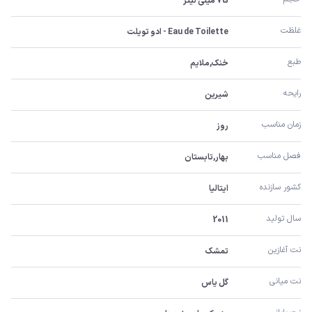
75 میلی لیتر
غلظت
Eau de Toilette - ادو تویلت
طبع
خنک,ملایم
رایحه
شیرین
زمان مناسب
روز
فصل مناسب
بهار,تابستان
کشور سازنده
ایتالیا
سال تولید
2011
نت آغازین
تمشک
نت میانی
گل یاس