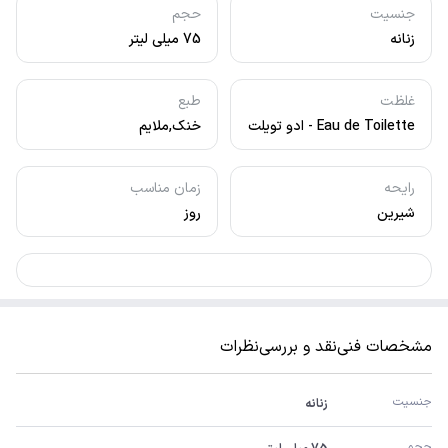
جنسیت
حجم
زنانه
75 میلی لیتر
غلظت
طبع
Eau de Toilette - ادو تویلت
خنک,ملایم
رایحه
زمان مناسب
شیرین
روز
مشخصات فنی
نقد و بررسی
نظرات
جنسیت
زنانه
حجم