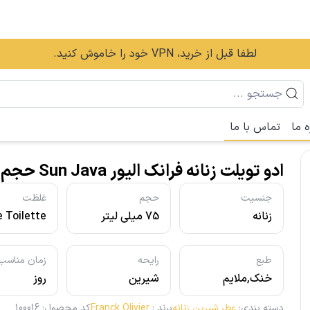
لطفا قبل از خرید، VPN خود را خاموش کنید.
ه ما
تماس با ما
ادو تویلت زنانه فرانک الیور Sun Java حجم 75ml
جنسیت
حجم
غلظت
زنانه
75 میلی لیتر
 Toilette
- ادو تویلت
طبع
رایحه
زمان مناسب
خنک,ملایم
شیرین
روز
دسته بندی
:
عطر شیرین زنانه
برند
:
Franck Olivier
کد محصول
:
100016