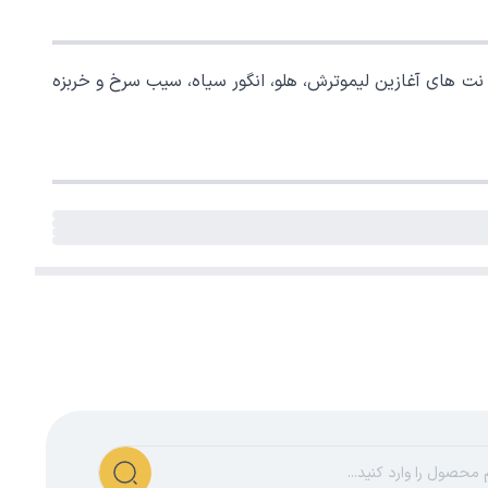
 تولید و معرفی شد. ترکیباتی از نت های آغازین لیموترش، هلو، انگور سیاه، سیب سرخ و خربزه