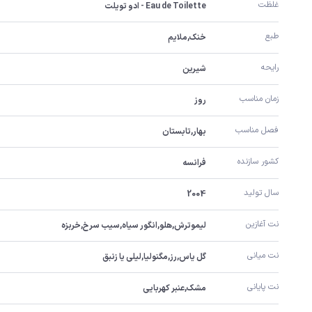
غلظت
Eau de Toilette - ادو تویلت
طبع
خنک,ملایم
رایحه
شیرین
زمان مناسب
روز
فصل مناسب
بهار,تابستان
کشور سازنده
فرانسه
سال تولید
2004
نت آغازین
لیموترش,هلو,انگور سیاه,سیب سرخ,خربزه
نت میانی
گل یاس,رز,مگنولیا,لیلی یا زنبق
نت پایانی
مشک,عنبر کهربایی