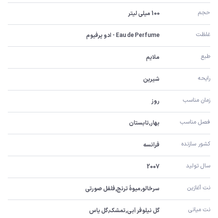
حجم
100 میلی لیتر
غلظت
Eau de Perfume - ادو پرفیوم
طبع
ملایم
رایحه
شیرین
زمان مناسب
روز
فصل مناسب
بهار,تابستان
کشور سازنده
فرانسه
سال تولید
2007
نت آغازین
سرخالو,میوۀ ترنج,فلفل صورتی
نت میانی
گل نیلوفر آبی,تمشک,گل یاس