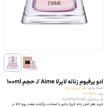
ادو پرفیوم زنانه لاپرلا J`Aime حجم 100ml
دسته بندی
:
عطر شیرین زنانه
برند
:
La Perla
کد محصول
:
8002135072152
خرید عطر اصل زنانه لاپرلا جایم با ضمانت بازگشت هفت روزه کالا در