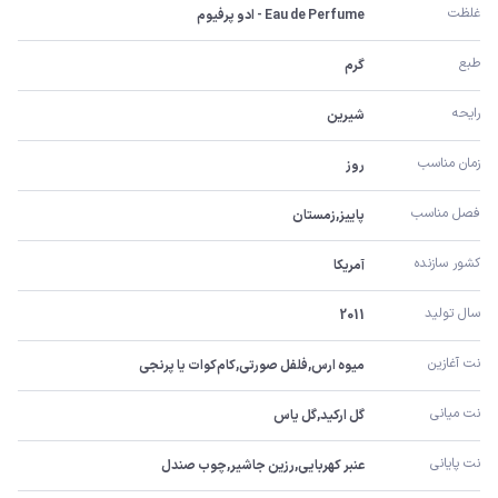
غلظت
Eau de Perfume - ادو پرفیوم
طبع
گرم
رایحه
شیرین
زمان مناسب
روز
فصل مناسب
پاییز,زمستان
کشور سازنده
آمریکا
سال تولید
2011
نت آغازین
میوه ارس,فلفل صورتی,کام‌کوات یا پرنجی
نت میانی
گل ارکید,گل یاس
نت پایانی
عنبر کهربایی,رزین جاشیر,چوب صندل