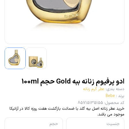
ادو پرفیوم زنانه ببه Gold حجم 100ml
دسته بندی
:
عطر گرم زنانه
برند
:
Bebe
کد محصول
:
85715135155
خرید عطر زنانه اصل ببه گلد با ضمانت بازگشت هفت روزه کالا در آرانیکا
موجود می باشد.
جنسیت
حجم