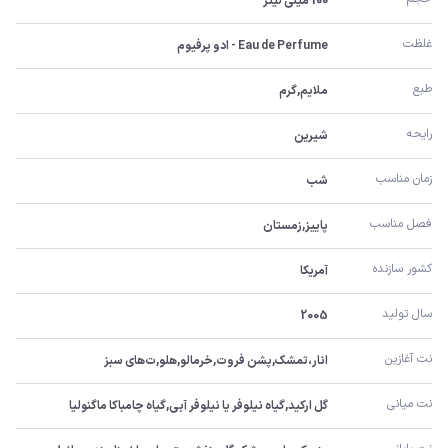
100 میلی لیتر
غلظت
Eau de Perfume - ادو پرفیوم
طبع
ملایم,گرم
رایحه
شیرین
زمان مناسب
شب
فصل مناسب
پاییز,زمستان
کشور سازنده
آمریکا
سال تولید
2005
نت آغازین
انار،تمشک,پشن فروت,خرمالو,هلو,ت‌های سبز
نت میانی
گل ارکید,گیاه نیلوفر یا نیلوفر آبی,گیاه چامباکا ماگنولیا