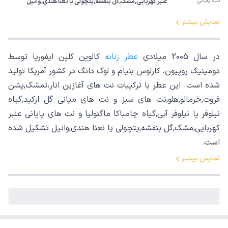
نت پایانی
عنبر کهربایی,مشک,گل بنفشه,پتچولی یا نعنا هندی,وانیل
نمایش بیشتر
در سال 2005 میلادی
عطر زنانه
کالوین کلین ایفوریا توسط
دومینیک روپیون، کارلوس بنیام و لوک دانگ در کشور آمریکا تولید
شده است. این عطر با ترکیبات نت های آغازین انار،تمشک,پشن
فروت,خرمالو,هلو,نت های سبز و نت های میانی گل ارکید,گیاه
نیلوفر یا نیلوفر آبی,گیاه چامباکا ماگنولیا و نت های پایانی عنبر
کهربایی,مشک,گل بنفشه,پتچولی یا نعنا هندی,وانیل تشکیل شده
است.
نمایش بیشتر