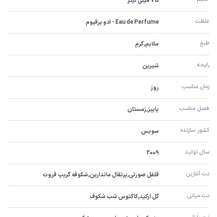
75 میلی لیتر
غلظت
Eau de Perfume - ادو پرفیوم
طبع
ملایم,گرم
رایحه
شیرین
زمان مناسب
روز
فصل مناسب
پاییز,زمستان
کشور سازنده
سویس
سال تولید
2009
نت آغازین
فلفل صورتی,پرتقال ماندارین,شکوفه گریپ فروت
نت میانی
گل ارکید,کاکتوس شب شکوف