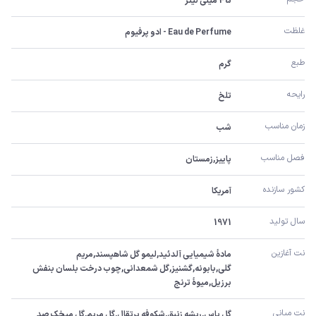
45 میلی لیتر
غلظت
Eau de Perfume - ادو پرفیوم
طبع
گرم
رایحه
تلخ
زمان مناسب
شب
فصل مناسب
پاییز,زمستان
کشور سازنده
آمریکا
سال تولید
1971
نت آغازین
مادۀ شیمیایی آلدئید,لیمو گل شاهپسند,مریم 
گلی,بابونه,گشنیز,گل شمعدانی,چوب درخت بلسان بنفش 
برزیل,میوۀ ترنج
نت میانی
گل یاس,ریشه زنبق,شکوفه پرتقال,گل مریم,گل میخک صد 