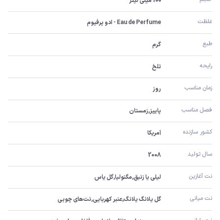
100 میلی لیتر
غلظت
Eau de Perfume - ادو پرفیوم
طبع
گرم
رایحه
تلخ
زمان مناسب
روز
فصل مناسب
پاییز,زمستان
کشور سازنده
آمریکا
سال تولید
2008
نت آغازین
لیلی یا زنبق,مگنولیا,گل یاس
نت میانی
گل یلانگ یلانگ,عنبر کهربایی,نت‌های چوبی