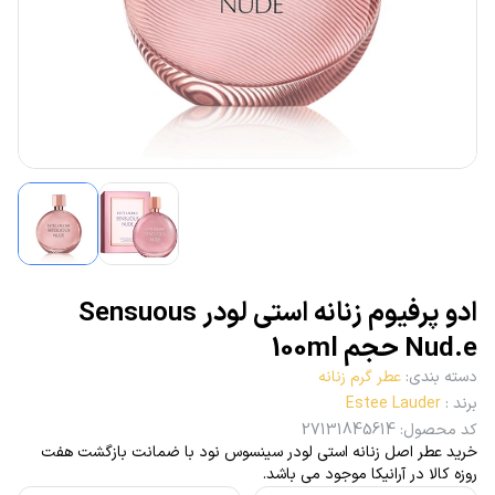
ادو پرفیوم زنانه استی لودر Sensuous
Nud.e حجم 100ml
دسته بندی
:
عطر گرم زنانه
برند
:
Estee Lauder
کد محصول
:
27131845614
خرید عطر اصل زنانه استی لودر سینسوس نود با ضمانت بازگشت هفت
روزه کالا در آرانیکا موجود می باشد.