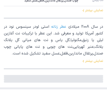
نت پایانی
چوب صندل,پرتقال ماندارین,فلفل,عسل سفید
نمایش بیشتر
در سال 2008 میلادی
عطر زنانه
استی لودر سینسوس نود در
کشور آمریکا تولید و معرفی شد. این عطر با ترکیبات نت آغازین
لیلی یا زنبق,مگنولیا,گل یاس و نت های میانی گل یلانگ
یلانگ,عنبر کهربایی,نت های چوبی و نت های پایانی چوب
صندل,پرتقال ماندارین,فلفل,عسل سفید تشکیل شده است.
نمایش بیشتر