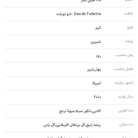
75 میلی لیتر
غلظت
Eau de Toilette - ادو تویلت
طبع
گرم
رایحه
شیرین
زمان مناسب
روز
فصل مناسب
بهار,پاییز
کشور سازنده
آمریکا
سال تولید
2010
نت آغازین
گلابی,انگور سیاه,میوۀ ترنج
نت میانی
ریشه زنبق,گل پرتغال آفریقایی,گل یاس