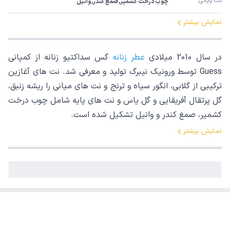
نت پایانی
چوب درخت کشمیر,صَمغ کُندُر,وانیل
نمایش بیشتر
در سال 2010 میلادی
عطر زنانه
گس سداکتیو زنانه از کمپانی
Guess توسط ورونیک نیبرگ تولید و معرفی شد. نت های آغازین
ترکیبی از گلابی، انگور سیاه و ترنج و نت های میانی را ریشه زنبق،
گل پرتقال آفریقایی و گل یاس و نت های پایه شامل چوب درخت
کشمیر، صمغ کندر و وانیل تشکیل شده است.
نمایش بیشتر