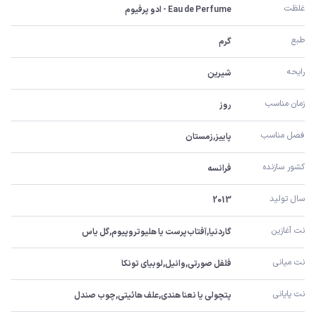
غلظت
Eau de Perfume - ادو پرفیوم
طبع
گرم
رایحه
شیرین
زمان مناسب
روز
فصل مناسب
پاییز,زمستان
کشور سازنده
فرانسه
سال تولید
2013
نت آغازین
گاردنیا,آفتاب‌پرست یا هلیوتروپیوم,گل یاس
نت میانی
فلفل صورتی,وانیل,لوبیای تونکا
نت پایانی
پتچولی یا نعنا هندی,علف هائیتی,چوب صندل