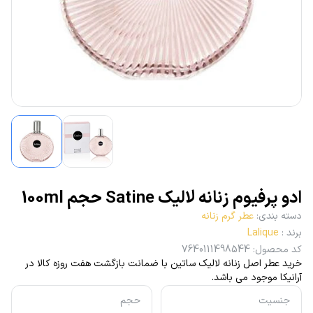
ادو پرفیوم زنانه لالیک Satine حجم 100ml
دسته بندی
:
عطر گرم زنانه
برند
:
Lalique
کد محصول
:
7640111498544
خرید عطر اصل زنانه لالیک ساتین با ضمانت بازگشت هفت روزه کالا در
آرانیکا موجود می باشد.
جنسیت
حجم