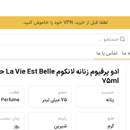
لطفا قبل از خرید، VPN خود را خاموش کنید.
ه ما
تماس با ما
ادو پرفیوم زنانه
75ml
جنسیت
حجم
غلظت
زنانه
75 میلی لیتر
e Perfume
- ادو پرفیو
طبع
رایحه
زمان مناسب
گرم
شیرین
روز