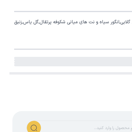
گلابی,انگور سیاه و نت های میانی شکوفه پرتقال,گل یاس,زنبق