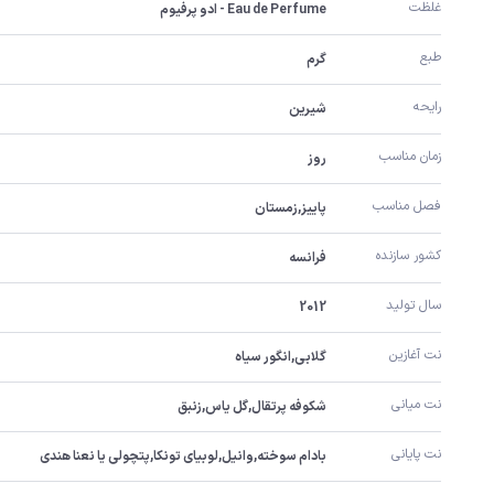
غلظت
Eau de Perfume - ادو پرفیوم
طبع
گرم
رایحه
شیرین
زمان مناسب
روز
فصل مناسب
پاییز,زمستان
کشور سازنده
فرانسه
سال تولید
2012
نت آغازین
گلابی,انگور سیاه
نت میانی
شکوفه پرتقال,گل یاس,زنبق
نت پایانی
بادام سوخته,وانیل,لوبیای تونکا,پتچولی یا نعنا هندی