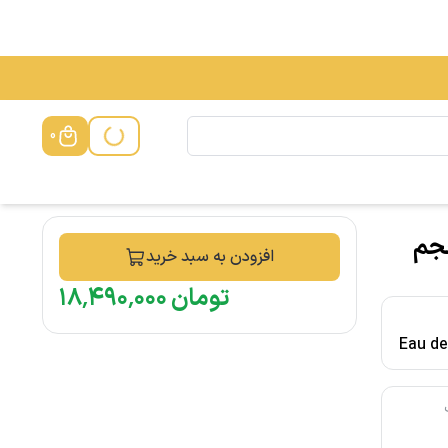
0
 لانکوم La Vie Est Belle حجم
افزودن به سبد خرید
تومان
۰۰۰
٬
۴۹۰
٬
۱۸
Eau d
م