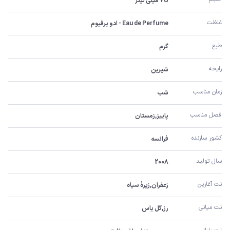
75 میلی لیتر
غلظت
Eau de Perfume - ادو پرفیوم
طبع
گرم
رایحه
شیرین
زمان مناسب
شب
فصل مناسب
پاییز,زمستان
کشور سازنده
فرانسه
سال تولید
2008
نت آغازین
زعفران,زیرۀ سیاه
نت میانی
رز,گل یاس