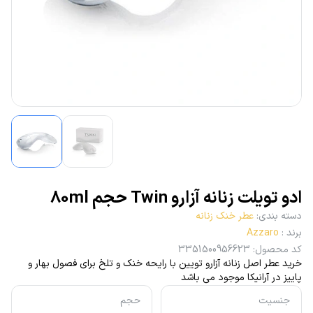
ادو تویلت زنانه آزارو Twin حجم 80ml
دسته بندی
:
عطر خنک زنانه
برند
:
Azzaro
کد محصول
:
3351500956623
خرید عطر اصل زنانه آزارو تویین با رایحه خنک و تلخ برای فصول بهار و
پاییز در آرانیکا موجود می باشد
جنسیت
حجم