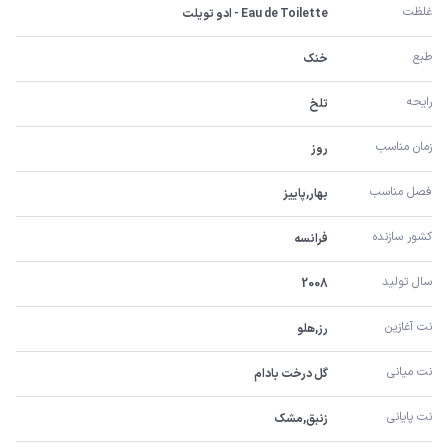
غلظت
Eau de Toilette - ادو تویلت
طبع
خنک
رایحه
تلخ
زمان مناسب
روز
فصل مناسب
بهار,پاییز
کشور سازنده
فرانسه
سال تولید
2008
نت آغازین
رز,هلو
نت میانی
گل درخت بادام
نت پایانی
زنبق,مشک