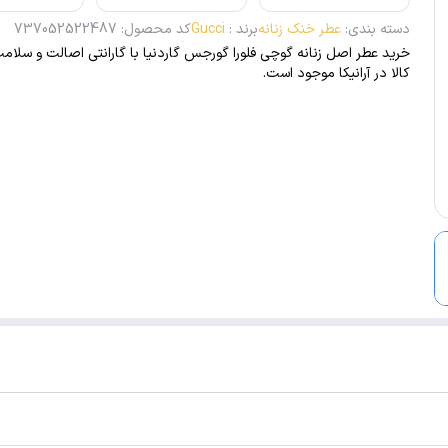
دسته بندی
:
عطر خنک زنانه
برند
:
Gucci
کد محصول
:
737052522487
خرید عطر اصل زنانه گوچی فلورا گورجس گاردنیا با گارانتی اصالت و سلام
کالا در آرانیکا موجود است.