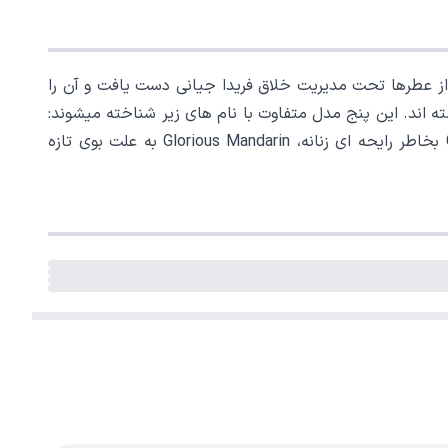
یا تولید و معرفی شد. کمپانی Gucci به کلکسیون جدیدی از عطرها تحت مدیریت خلاق فریدا جیانی دست یافت و آن را
قش بسته اند. این پنج مدل متفاوت با نام های زیر شناخته میشوند:
Glorious Mandarin, Gracious Tuberose, Gorgeous Gardenia, Glamorous Magnolia و Generous Violet :Gorgeous Gardenia بخاطر رایحه ای زنانه، Glorious Mandarin به علت بوی تازه