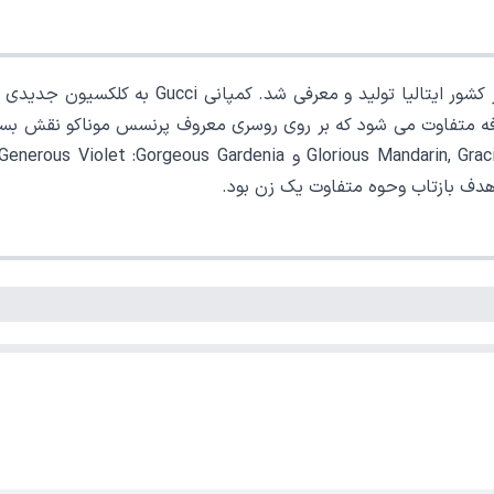
گوچی فلورا گورجس گاردنیا در کشور ایتال
ون شامل پنج شکوفه متفاوت می شود که بر روی روسری معروف پرنسس موناکو ن
هدف بازتاب وحوه متفاوت یک زن بود.