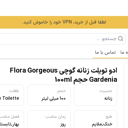
لطفا قبل از خرید، VPN خود را خاموش کنید.
ه ما
تماس با ما
ادو تویلت زنانه گوچی Flora Gorgeous
Gardenia حجم 100ml
جنسیت
حجم
غلظت
زنانه
100 میلی لیتر
 Toilette
- ادو تویلت
طبع
زمان مناسب
فصل مناسب
خنک,ملایم
روز
بهار,تابست