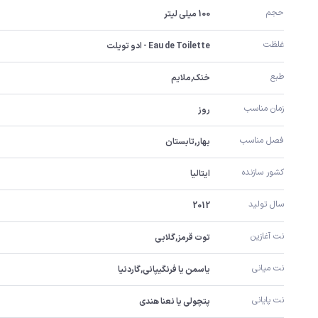
حجم
100 میلی لیتر
غلظت
Eau de Toilette - ادو تویلت
طبع
خنک,ملایم
زمان مناسب
روز
فصل مناسب
بهار,تابستان
کشور سازنده
ایتالیا
سال تولید
2012
نت آغازین
توت قرمز,گلابی
نت میانی
یاسمن یا فرنگیپانی,گاردنیا
نت پایانی
پتچولی یا نعنا هندی