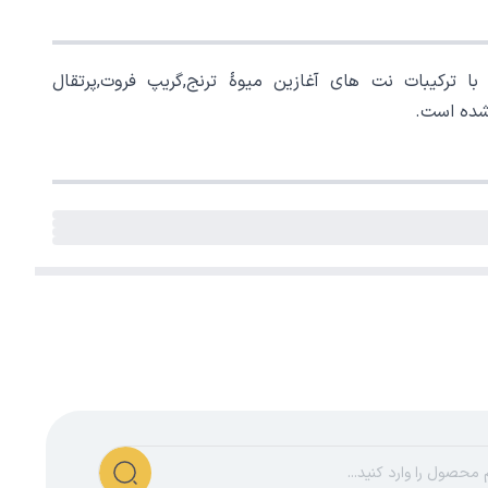
 ترکیبات نت های آغازین میوۀ ترنج,گریپ فروت,پرتقال
شده است.