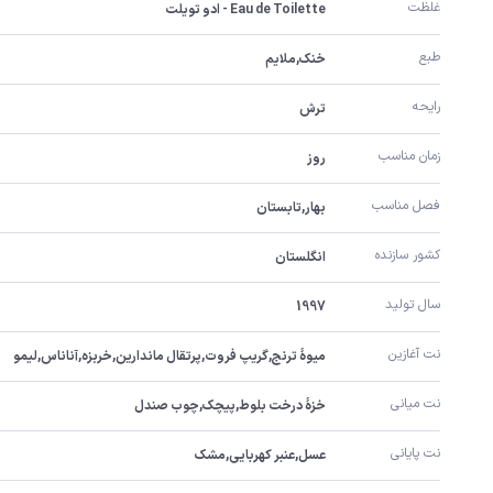
غلظت
Eau de Toilette - ادو تویلت
طبع
خنک,ملایم
رایحه
ترش
زمان مناسب
روز
فصل مناسب
بهار,تابستان
کشور سازنده
انگلستان
سال تولید
1997
نت آغازین
میوۀ ترنج,گریپ فروت,پرتقال ماندارین,خربزه,آناناس,لیمو
نت میانی
خزۀ درخت بلوط,پیچک,چوب صندل
نت پایانی
عسل,عنبر کهربایی,مشک