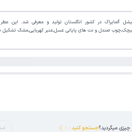
ل آلمایراک در کشور انگلستان تولید و معرفی شد. این عطر با
وط,پیچک,چوب صندل و نت های پایانی عسل,عنبر کهربایی,مشک تشکیل 
 چیزی میگردید؟
جستجو کنید