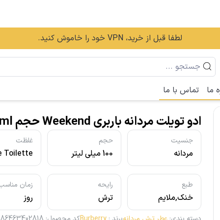
لطفا قبل از خرید، VPN خود را خاموش کنید.
ه ما
تماس با ما
ادو تویلت مردانه باربری Weekend حجم 100ml
جنسیت
حجم
غلظت
مردانه
100 میلی لیتر
 Toilette
- ادو تویلت
طبع
رایحه
زمان مناسب
خنک,ملایم
ترش
روز
دسته بندی
:
عطر ترش مردانه
برند
:
Burberry
کد محصول
:
86463402818