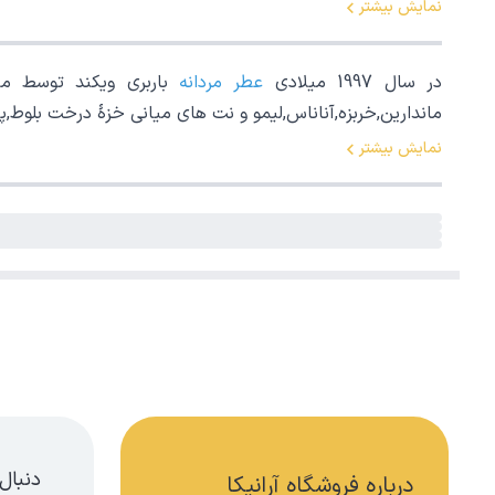
نمایش بیشتر
در سال 1997 میلادی
عطر مردانه
باربری ویکند توسط میش
ماندارین,خربزه,آناناس,لیمو و نت های میانی خزۀ درخت بل
نمایش بیشتر
دنبال
درباره فروشگاه آرانیکا