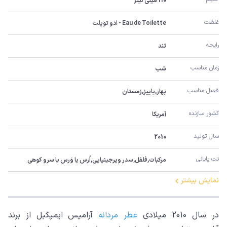
110 میلی لیتر
غلظت
Eau de Toilette - ادو تویلت
رایحه
تند
زمان مناسب
شب
فصل مناسب
بهار,پاییز,زمستان
کشور سازنده
آمریکا
سال تولید
2010
نت پایانی
مرکبات,فلفل,سدر ویرجینیایی,اُرس یا وَرس یا سرو کوهی
نمایش بیشتر
در سال 2010 میلادی
عطر مردانه
آرامیس ایمپکبل از برند