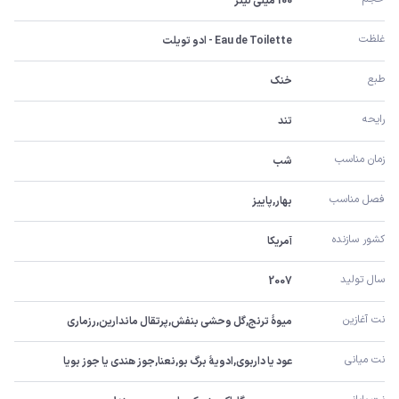
100 میلی لیتر
غلظت
Eau de Toilette - ادو تویلت
طبع
خنک
رایحه
تند
زمان مناسب
شب
فصل مناسب
بهار,پاییز
کشور سازنده
آمریکا
سال تولید
2007
نت آغازین
میوۀ ترنج,گل وحشی بنفش,پرتقال ماندارین,رزماری
نت میانی
عود یا داربوی,ادویۀ برگ بو,نعنا,جوز هندی یا جوز بویا