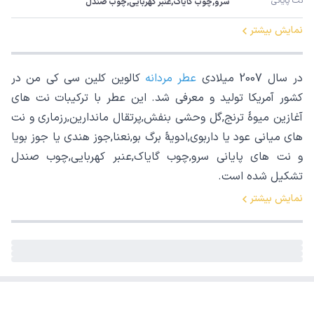
نت پایانی
سرو,چوب گایاک,عنبر کهربایی,چوب صندل
نمایش بیشتر
در سال 2007 میلادی
عطر مردانه
کالوین کلین سی کی من در
کشور آمریکا تولید و معرفی شد. این عطر با ترکیبات نت های
آغازین میوۀ ترنج,گل وحشی بنفش,پرتقال ماندارین,رزماری و نت
های میانی عود یا داربوی,ادویۀ برگ بو,نعنا,جوز هندی یا جوز بویا
و نت های پایانی سرو,چوب گایاک,عنبر کهربایی,چوب صندل
تشکیل شده است.
نمایش بیشتر