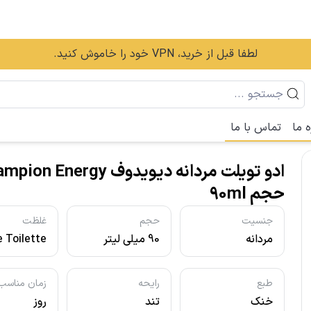
لطفا قبل از خرید، VPN خود را خاموش کنید.
ه ما
تماس با ما
ادو تویلت مردانه دیویدوف n Energy
حجم 90ml
جنسیت
حجم
غلظت
مردانه
90 میلی لیتر
 Toilette
- ادو تویلت
طبع
رایحه
زمان مناسب
خنک
تند
روز