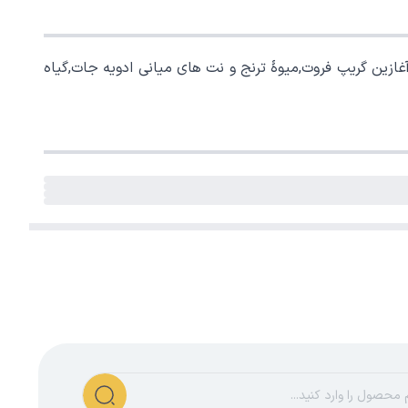
غازین گریپ فروت,میوۀ ترنج و نت های میانی ادویه جات,گیاه