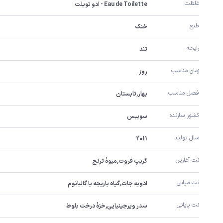
غلظت
Eau de Toilette - ادو تویلت
طبع
خنک
رایحه
تند
زمان مناسب
روز
فصل مناسب
بهار,تابستان
کشور سازنده
سویبس
سال تولید
2011
نت آغازین
گریپ فروت,میوۀ ترنج
نت میانی
ادویه جات,گیاه باریجه یا گالبانوم
نت پایانی
سدر ویرجینیایی,خزۀ درخت بلوط