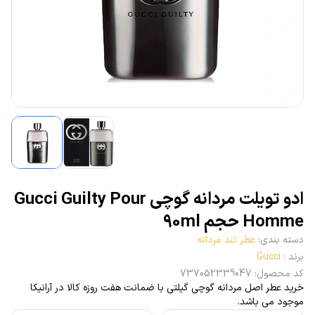
ادو تویلت مردانه گوچی Gucci Guilty Pour
Homme حجم 90ml
دسته بندی
:
عطر تند مردانه
برند
:
Gucci
کد محصول
:
737052339047
خرید عطر اصل مردانه گوچی گیلتی با ضمانت هفت روزه کالا در آرانیکا
موجود می باشد.