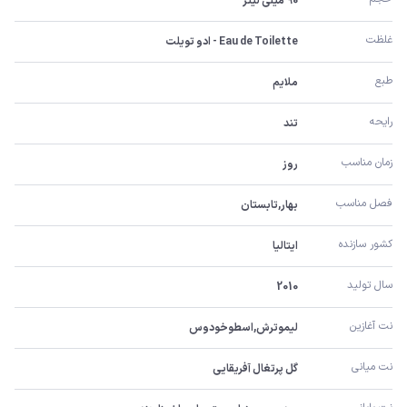
90 میلی لیتر
غلظت
Eau de Toilette - ادو تویلت
طبع
ملایم
رایحه
تند
زمان مناسب
روز
فصل مناسب
بهار,تابستان
کشور سازنده
ایتالیا
سال تولید
2010
نت آغازین
لیموترش,اسطوخودوس
نت میانی
گل پرتغال آفریقایی