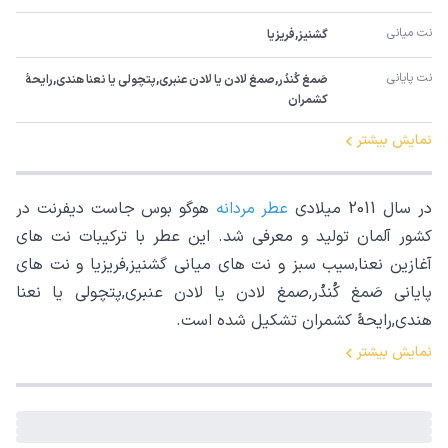
نت میانی
گشنیز,فریزیا
نت پایانی
صَمغ کُندُر,صمغ لادن یا لادن عنبرى,پتچولی یا نعنا هندی,رایحۀ 
کشمران
نمایش بیشتر
در سال 2011 میلادی
عطر مردانه
هوگو بوس جاست دیفرنت در
کشور آلمان تولید و معرفی شد. این عطر با ترکیبات نت های
آغازین نعنا,سیب سبز و نت های میانی گشنیز,فریزیا و نت های
پایانی صَمغ کُندُر,صمغ لادن یا لادن عنبرى,پتچولی یا نعنا
هندی,رایحۀ کشمران تشکیل شده است.
نمایش بیشتر