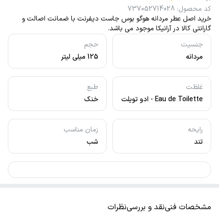
کد محصول
:
737052714028
خرید اصل عطر مردانه هوگو بوس جاست دیفرنت با ضمانت اصالت و
گارانتی کالا در آرانیکا موجود می باشد.
جنسیت
حجم
مردانه
125 میلی لیتر
غلظت
طبع
Eau de Toilette - ادو تویلت
خنک
رایحه
زمان مناسب
تند
شب
مشخصات فنی
نقد و بررسی
نظرات