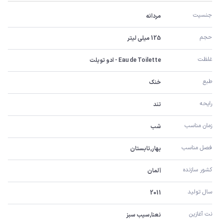
جنسیت
مردانه
حجم
125 میلی لیتر
غلظت
Eau de Toilette - ادو تویلت
طبع
خنک
رایحه
تند
زمان مناسب
شب
فصل مناسب
بهار,تابستان
کشور سازنده
آلمان
سال تولید
2011
نت آغازین
نعنا,سیب سبز