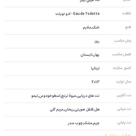
100 میلی لیتر
غلظت
Eau de Toilette - ادو تویلت
طبع
خنک,ملایم
زمان مناسب
روز
فصل مناسب
بهار,تابستان
کشور سازنده
ایتالیا
سال تولید
2013
نت آغازین
نت های دریایی,میوۀ ترنج,اسطوخودوس,لیمو
نت میانی
هل,فلفل صورتی,ریحان,مریم گلی
نت پایانی
چرم,مشک,چوب سدر
نمایش بیشتر