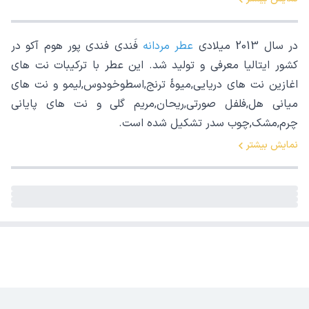
در سال 2013 میلادی
عطر مردانه
فَندی فندی پور هوم آکو در
کشور ایتالیا معرفی و تولید شد. این عطر با ترکیبات نت های
اغازین نت های دریایی,میوۀ ترنج,اسطوخودوس,لیمو و نت های
میانی هل,فلفل صورتی,ریحان,مریم گلی و نت های پایانی
چرم,مشک,چوب سدر تشکیل شده است.
نمایش بیشتر