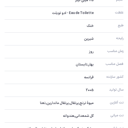
75 میلی لیتر
غلظت
Eau de Toilette - ادو تویلت
طبع
خنک
رایحه
شیرین
زمان مناسب
روز
فصل مناسب
بهار,تابستان
کشور سازنده
فرانسه
سال تولید
2005
نت آغازین
میوۀ ترنج,پرتقال,پرتقال ماندارین,نعنا
نت میانی
گل شمعدانی,هندوانه