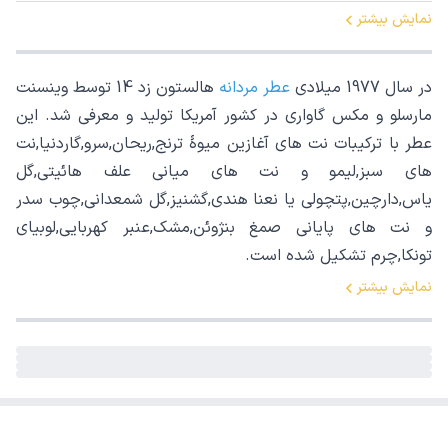
نمایش بیشتر
در سال 1977 میلادی
عطر مردانه
هالستون زد 14 توسط وینسنت
مارسلو و مکس گاواری در کشور آمریکا تولید و معرفی شد. این
عطر با ترکیبات نت های آغازین میوۀ ترنج,ریحان,سرو,گاردنیا,نت
های سبز,لیمو و نت های میانی علف هائیتی,گل
یاس,دارچین,پتچولی یا نعنا هندی,گشنیز,گل شمعدانی,چوب سدر
و نت های پایانی صمغ بنژوئن,مشک,عنبر کهربایی,لوبیای
تونکا,چرم تشکیل شده است.
نمایش بیشتر