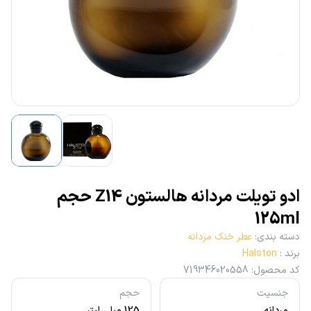
ادو تویلت مردانه هالستون Z14‎ حجم
125ml
دسته بندی
:
عطر خنک مردانه
برند
:
Halston
کد محصول
:
719346020558
جنسیت
حجم
مردانه
125 میلی لیتر