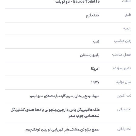
غلظت
Eau de Toilette - ادو تویلت
طبع
خنک,گرم
رایحه
زمان مناسب
شب
فصل مناسب
پاییز,زمستان
کشور سازنده
آمریکا
سال تولید
1977
نت آغازین
میوۀ ترنج,ریحان,سرو,گاردنیا,نت‌های سبز,لیمو
نت میانی
علف هائیتی,گل یاس,دارچین,پتچولی یا نعنا هندی,گشنیز,گل 
شمعدانی,چوب سدر
نت پایانی
صمغ بنژوئن,مشک,عنبر کهربایی,لوبیای تونکا,چرم