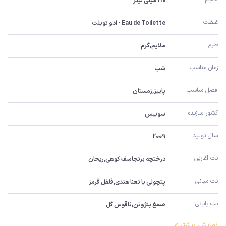
110 میلی لیتر
غلظت
Eau de Toilette - ادو تویلت
طبع
ملایم,گرم
زمان مناسب
شب
فصل مناسب
پاییز,زمستان
کشور سازنده
سویبس
سال تولید
2009
نت آغازین
درختچه برنجاسف کوهی,ریحان
نت میانی
پتچولی یا نعنا هندی,فلفل قرمز
نت پایانی
صمغ بنژوئن,ناقوس گل
نمایش بیشتر