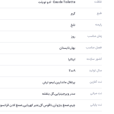
غلظت
Eau de Toilette - ادو تویلت
طبع
گرم
رایحه
تلخ
زمان مناسب
روز
فصل مناسب
بهار,تابستان
کشور سازنده
ایتالیا
سال تولید
2009
نت آغازین
پرتقال ماندارین,لیمو ترش
نت میانی
سدر ویرجینیایی,گل بنفشه
نت پایانی
چرم,صمغ بنژوئن,ناقوس گل,عنبر کهربایی,صمغ لادن فرانسو