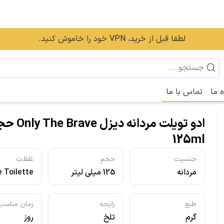
لطفا قبل از خرید، VPN خود را خاموش کنید.
ه ما
تماس با ما
ادو تویلت مردانه دیزل ve
125ml
جنسیت
حجم
غلظت
مردانه
125 میلی لیتر
 Toilette
- ادو تویلت
طبع
رایحه
زمان مناسب
گرم
تلخ
روز