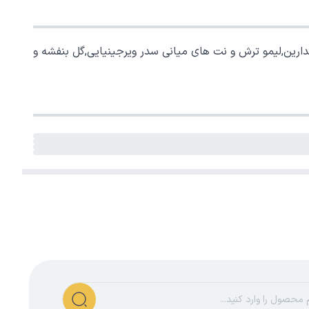
اندارین,لیمو ترش و نت های میانی سدر ویرجینیایی,گل بنفشه و