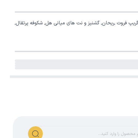
 گریپ فروت ,ریحان, گشنیز و نت های میانی هل, شکوفه پرتقال,