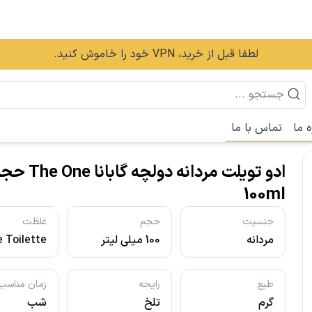
لطفا قبل از خرید، VPN خود را خاموش کنید.
ه ما
تماس با ما
ادو تویلت مردانه دولچه گابانا e
100ml
جنسیت
حجم
غلظت
مردانه
100 میلی لیتر
 Toilette
- ادو تویلت
طبع
رایحه
زمان مناسب
گرم
تلخ
شب