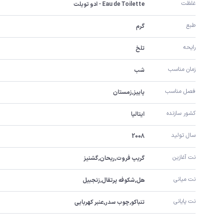
غلظت
Eau de Toilette - ادو تویلت
طبع
گرم
رایحه
تلخ
زمان مناسب
شب
فصل مناسب
پاییز,زمستان
کشور سازنده
ایتالیا
سال تولید
2008
نت آغازین
گریپ فروت,ریحان,گشنیز
نت میانی
هل,شکوفه پرتقال,زنجبیل
نت پایانی
تنباکو,چوب سدر,عنبر کهربایی