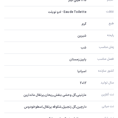
125 میلی لیتر
غلظت
Eau de Toilette - ادو تویلت
طبع
گرم
رایحه
شیرین
زمان مناسب
شب
فصل مناسب
پاییز,زمستان
کشور سازنده
اسپانیا
سال تولید
2012
نت آغازین
مارتینی,گل وحشی بنفش,ریحان,پرتقال ماندارین
نت میانی
دارچین,گل زنجبیل,شکوفه پرتقال,اسطوخودوس