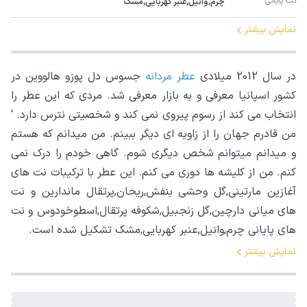
نت پایانی
چرم,وانیل,عنبر کهربایی,مشک
نمایش بیشتر
در سال 2012 میلادی
عطر مردانه
جسوس دل پوزو هالووین در
کشور اسپانیا معرفی و به بازار معرفی شد. مردی که این عطر را
انتخاب می کند از رسوم پیروی نمی کند و شخصیتی نترس دارد. '
من قادرم جهان را از زاویه ای دیگر ببینم. من میدانم که هستم
و میدانم میتوانم شخص دیگری شوم. گاهی خودم را درک نمی
کنم. من از کلیشه ها دوری می کنم. این عطر با ترکیبات نت های
آغازین مارتینی,گل وحشی بنفش,ریحان,پرتقال ماندارین و نت
های میانی دارچین,گل زنجبیل,شکوفه پرتقال,اسطوخودوس و نت
های پایانی چرم,وانیل,عنبر کهربایی,مشک تشکیل شده است.
نمایش بیشتر