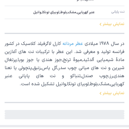
نت پایانی
عنبر کهربایی,مشک,بلوط,لوبیای تونکا,وانیل
نمایش بیشتر
در سال 1978 میلادی
عطر مردانه
کارل لاگرفیلد کلاسیک در کشور
فرانسه تولید و معرفی شد. این عطر با ترکیبات نت های آغازین
مادۀ شیمیایی آلدئید,میوۀ ترنج,جوز هندی یا جوز بویا,پرتغال
شیرین و نت های میانی چوب سدر,گل یاس,زنبق,پتچولی یا نعنا
هندی,رز,چوب صندل,تنباکو و نت های پایانی عنبر
کهربایی,مشک,بلوط,لوبیای تونکا,وانیل تشکیل شده است.
نمایش بیشتر