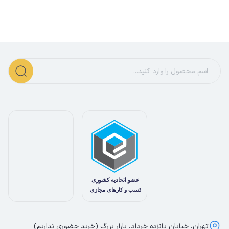
تهران، خیابان پانزده خرداد، بازار بزرگ (خرید حضوری نداریم)