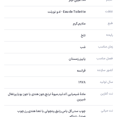
100 میلی لیتر
غلظت
Eau de Toilette - ادو تویلت
طبع
ملایم,گرم
رایحه
تلخ
زمان مناسب
شب
فصل مناسب
پاییز,زمستان
کشور سازنده
فرانسه
سال تولید
1978
نت آغازین
مادۀ شیمیایی آلدئید,میوۀ ترنج,جوز هندی یا جوز بویا,پرتغال 
شیرین
نت میانی
چوب سدر,گل یاس,زنبق,پتچولی یا نعنا هندی,رز,چوب 
صندل,تنباکو