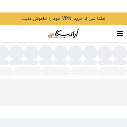
لطفا قبل از خرید، VPN خود را خاموش کنید.
رم DD و CC و BB