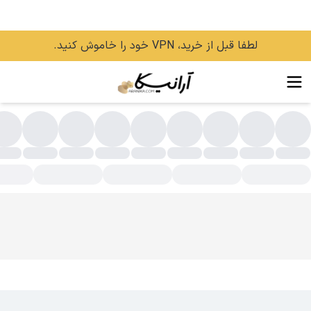
لطفا قبل از خرید، VPN خود را خاموش کنید.
وش پاک کن