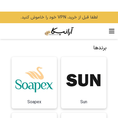
لطفا قبل از خرید، VPN خود را خاموش کنید.
برندها
Soapex
Sun